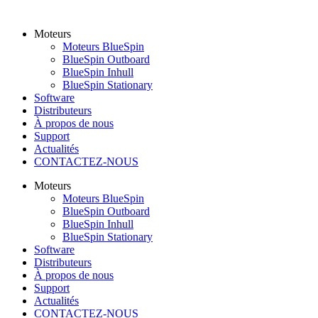
Moteurs
Moteurs BlueSpin
BlueSpin Outboard
BlueSpin Inhull
BlueSpin Stationary
Software
Distributeurs
À propos de nous
Support
Actualités
CONTACTEZ-NOUS
Moteurs
Moteurs BlueSpin
BlueSpin Outboard
BlueSpin Inhull
BlueSpin Stationary
Software
Distributeurs
À propos de nous
Support
Actualités
CONTACTEZ-NOUS